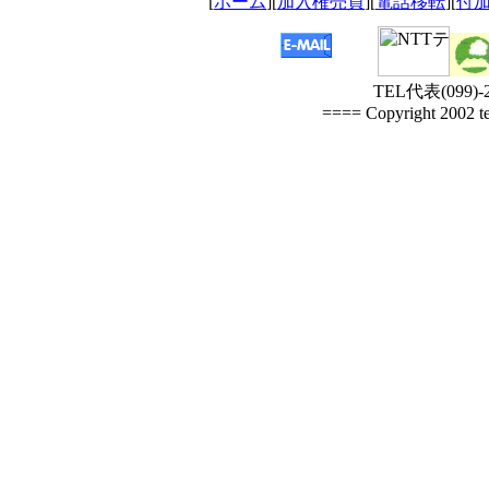
[
ホーム
][
加入権売買
][
電話移転
][
付
TEL代表(099)-2
==== Copyright 2002 te