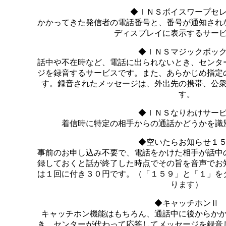
◆ＩＮＳボイスワープセ
かかってきた発信者の電話番号と、番号が通知され
ディスプレイに表示するサー
◆ＩＮＳマジックボッ
話中や不在時など、電話に出られないとき、センタ
ジを録音するサービスです。また、あらかじめ指定
す。録音されたメッセージは、外出先の携帯、公
す。
◆ＩＮＳなりわけサー
着信時に特定の相手からの通話かどうかを識
◆空いたらお知らせ１
事前のお申し込み不要で、電話をかけた相手が話中
録しておくと話が終了した時点でその旨を音声でお
は１回に付き３０円です。（「１５９」と「１」を
ります）
◆キャッチホンⅡ
キャッチホン機能はもちろん、通話中に後からか
き、センターが代わって応答してメッセージを録音