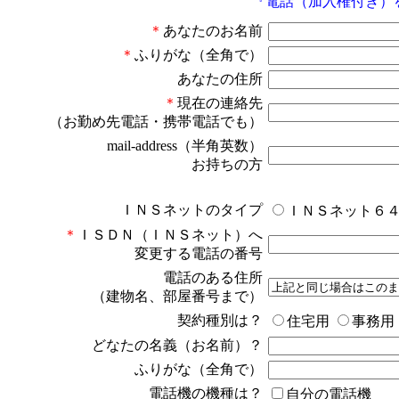
『電話（加入権付き）
＊
あなたのお名前
＊
ふりがな（全角で）
あなたの住所
＊
現在の連絡先
（お勤め先電話・携帯電話でも）
mail-address（半角英数）
お持ちの方
ＩＮＳネットのタイプ
ＩＮＳネット６
＊
ＩＳＤＮ（ＩＮＳネット）へ
変更する電話の番号
電話のある住所
（建物名、部屋番号まで）
契約種別は？
住宅用
事務用
どなたの名義（お名前）？
ふりがな（全角で）
電話機の機種は？
自分の電話機