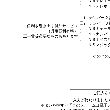
ＩＮＳテレホ
ＩＮＳテレホ
i・ナンバー
i・ナンバー
便利さ引き出す付加サービス
ＩＮＳキャッ
（月定額料有料）
ＩＮＳナンバ
工事費等必要なものもあります
ＩＮＳボイス
ＩＮＳマジッ
その他の
ご記入あ
入力が終わりましたら
ボタンを押すと「このフォームは電子メ