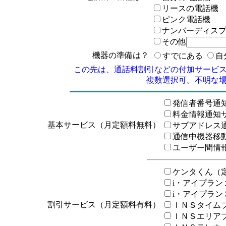
リースの電話機
ピンク電話機
ナンバーディス
その他
機器の準備は？
すでにある
自
この先は、通話料割引などの付加サービ
複数選択可。不明な
発信者番号通
料金情報通知
基本サービス（月定額料無料）
サブアドレス
通信中機器移
ユーザー間情
ケンタくん（
i・アイプラ
i・アイプラ
割引サービス（月定額料有料）
ＩＮＳタイム
ＩＮＳエリア