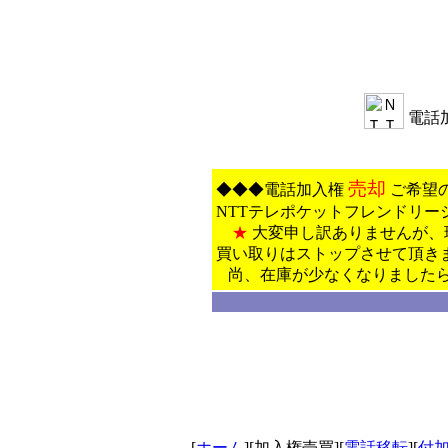
電話
売却
◆◆◆電話加入権
ご希望
NTTテレポケットフレンドリー
★
大変申し訳ありませんが、
買い取りはストップさせて頂き
尚、在庫が少なくなりましたら
[
ホーム
][加入権売買][
電話移転
][
付