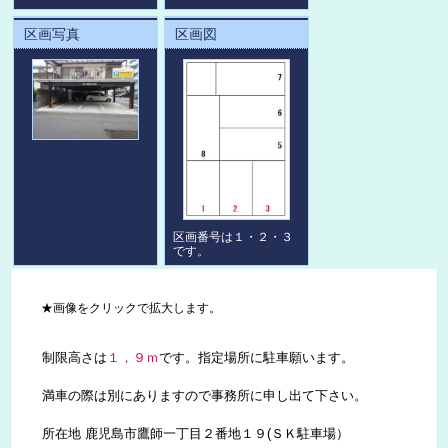
区画写真
区画図
区画番号は１・２・３
です。
★画像をクリックで拡大します。
制限高さは
１，９ｍ
です。指定場所に駐車願います。
満車の際は別にありますので事務所に申し出て下さい。
所在地 鹿児島市鷹師一丁目２番地１９(ＳＫ駐車場）