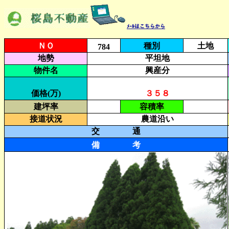
ﾒｰﾙはこちらから
ＮＯ
種別
土地
784
地勢
平坦地
物件名
興産分
価格(万)
３５８
建坪率
容積率
接道状況
農道沿い
交 通
備 考