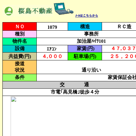
ﾒｰﾙはこちらから
ＮＯ
構造
ＲＣ造
1079
種別
事務所
物件名
加治屋ﾊｲﾂ101
設備
家賃(円)
４７,０３
ｴｱｺﾝ
共益費(円)
４,０００
駐車場(円)
２５，２０
接道
状況
通り沿い
条件
家賃保証会社
交 通
市電｢高見橋｣徒歩４分