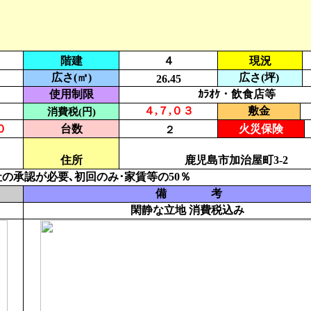
階建
４
現況
広さ(㎡)
広さ(坪)
26.45
使用制限
ｶﾗｵｹ・飲食店等
７
４,７,０３
敷金
消費税(円)
０
台数
火災保険
２
住所
鹿児島市加治屋町3-2
の承認が必要､初回のみ･家賃等の50％
備 考
閑静な立地 消費税込み