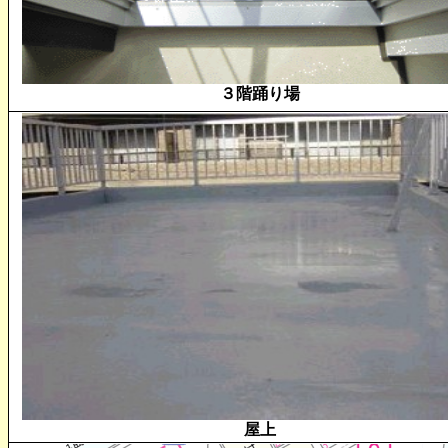
３階踊り場
屋上