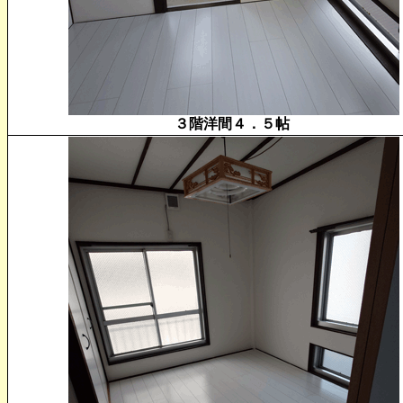
３階洋間４．５帖