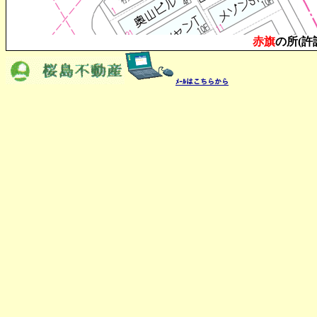
赤旗
の所(許諾
ﾒｰﾙはこちらから