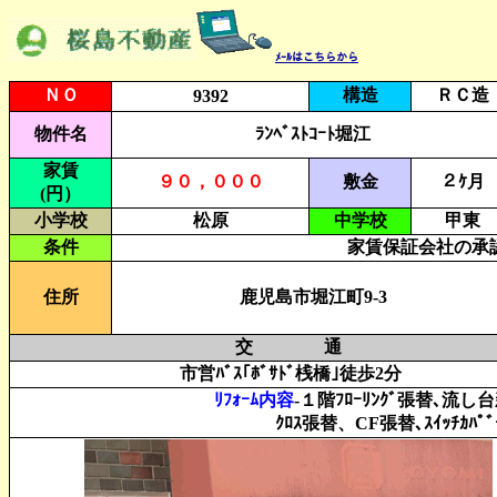
ﾒｰﾙはこちらから
ＮＯ
構造
ＲＣ造
9392
物件名
ﾗﾝﾍﾞｽﾄｺｰﾄ堀江
家賃
９０，０００
敷金
２ｹ月
(円）
小学校
松原
中学校
甲東
条件
家賃保証会社の承認
住所
鹿児島市堀江町9-3
交 通
市営ﾊﾞｽ｢ﾎﾞｻﾄﾞ桟橋｣徒歩2分
ﾘﾌｫｰﾑ内容
-１階ﾌﾛｰﾘﾝｸﾞ張替､流し
ｸﾛｽ張替、CF張替､ｽｲｯﾁｶﾊ