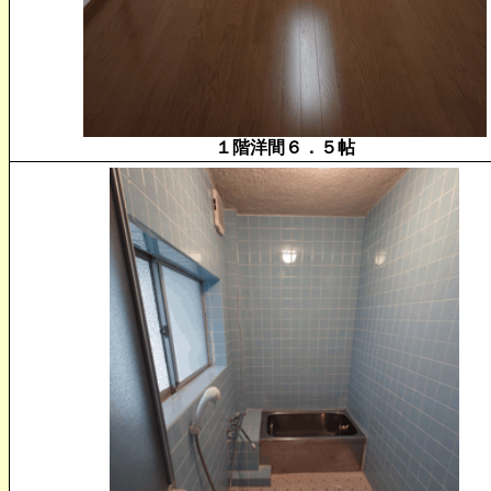
１階洋間６．５帖