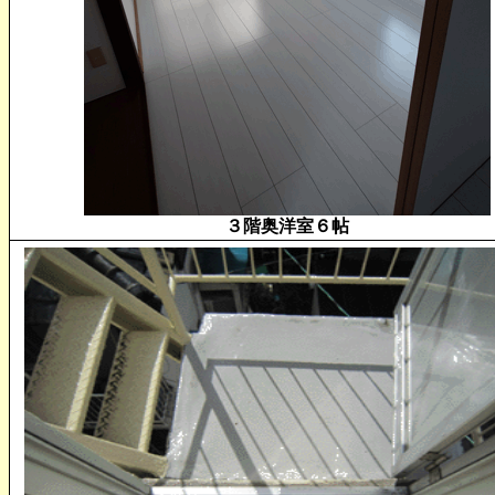
３階奥洋室６帖