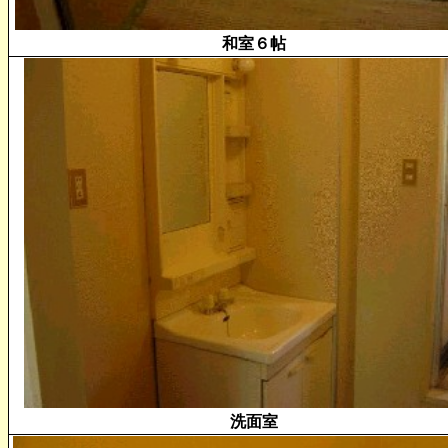
和室６帖
洗面室