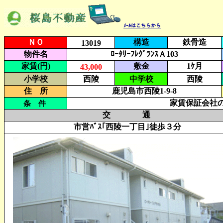
ﾒｰﾙはこちらから
ＮＯ
構造
鉄骨造
13019
物件名
ﾛｰﾀﾘｰﾌﾚｸﾞﾗﾝｽＡ103
家賃(円)
敷金
1ｹ月
43,000
小学校
西陵
中学校
西陵
住 所
鹿児島市西陵1-9-8
家賃保証会社の
条 件
交 通
市営ﾊﾞｽ｢西陵一丁目｣徒歩３分